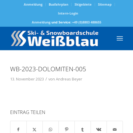
Anmeldung
Busfahrplan
Skigebiete
Sitemap
Intern-Login
Anmeldung
und Service:
+49 (0)8803 488655
WB-2023-DOLOMITEN-005
/
13. November 2023
von
Andreas Beyer
EINTRAG TEILEN