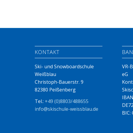
KONTAKT
BAN
Ski- und Snowboardschule
VR-B
Weißblau
eG
Christoph-Bauerstr. 9
Kont
82380 Peißenberg
Skis
IBAN
Tel.:
+49 (0)8803/488655
DE72
info@skischule-weissblau.de
BIC