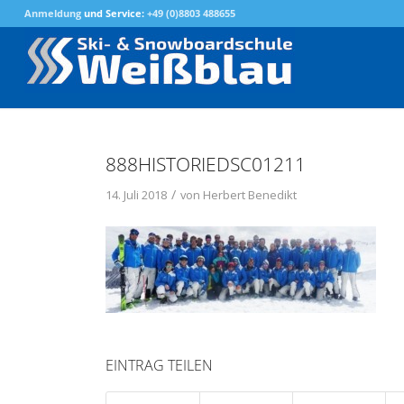
Anmeldung
und Service:
+49 (0)8803 488655
888HISTORIEDSC01211
/
14. Juli 2018
von
Herbert Benedikt
EINTRAG TEILEN