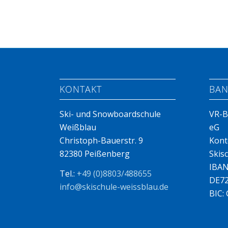
KONTAKT
BAN
Ski- und Snowboardschule
VR-B
Weißblau
eG
Christoph-Bauerstr. 9
Kont
82380 Peißenberg
Skis
IBAN
Tel.:
+49 (0)8803/488655
DE72
info@skischule-weissblau.de
BIC