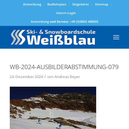
Anmeldung
Busfahrplan
Skigebiete
Sitemap
Intern-Login
Anmeldung
und Service:
+49 (0)8803 488655
WB-2024-AUSBILDERABSTIMMUNG-079
/
24. Dezember 2024
von
Andreas Beyer