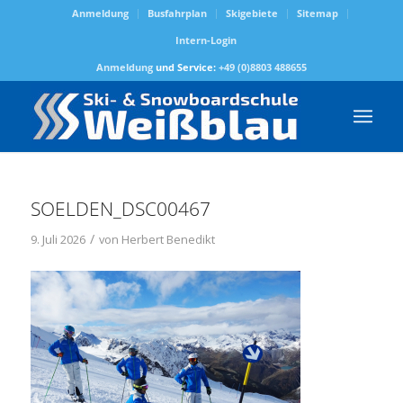
Anmeldung
Busfahrplan
Skigebiete
Sitemap
Intern-Login
Anmeldung
und Service:
+49 (0)8803 488655
SOELDEN_DSC00467
/
9. Juli 2026
von
Herbert Benedikt