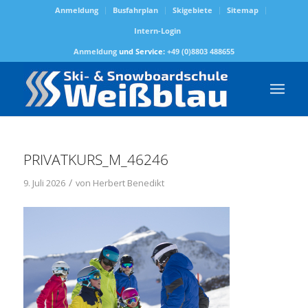
Anmeldung
Busfahrplan
Skigebiete
Sitemap
Intern-Login
Anmeldung
und Service:
+49 (0)8803 488655
PRIVATKURS_M_46246
/
9. Juli 2026
von
Herbert Benedikt